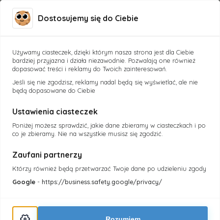
61 110 04 18
Dostosujemy się do Ciebie
callcenter@loando.pl
Używamy ciasteczek, dzięki którym nasza strona jest dla Ciebie
bardziej przyjazna i działa niezawodnie. Pozwalają one również
dopasować treści i reklamy do Twoich zainteresowań.
Wygodna pożyczka na
Jeśli się nie zgodzisz, reklamy nadal będą się wyświetlać, ale nie
będą dopasowane do Ciebie
raty
Ustawienia ciasteczek
Poniżej możesz sprawdzić, jakie dane zbieramy w ciasteczkach i po
co je zbieramy. Nie na wszystkie musisz się zgodzić.
KWOTA I OKRES POŻYCZKI
WYBIERZ LUB WPISZ KWOTĘ
Zaufani partnerzy
-
+
Którzy również będą przetwarzać Twoje dane po udzieleniu zgody
Google
-
https://business.safety.google/privacy/
WYBIERZ LUB WPISZ ILOŚĆ RAT
-
+
Rozumiem